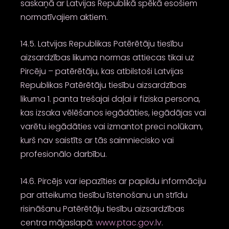
saskaņā ar Latvijas Republikā spēkā esošiem
normatīvajiem aktiem.
14.5. Latvijas Republikas Patērētāju tiesību
aizsardzības likuma normas attiecas tikai uz
Pircēju – patērētāju, kas atbilstoši Latvijas
Republikas Patērētāju tiesību aizsardzības
likuma 1. panta trešajai daļai ir fiziska persona,
kas izsaka vēlēšanos iegādāties, iegādājas vai
varētu iegādāties vai izmantot preci nolūkam,
kurš nav saistīts ar tās saimniecisko vai
profesionālo darbību.
14.6. Pircējs var iepazīties ar papildu informāciju
par atteikuma tiesību īstenošanu un strīdu
risināšanu Patērētāju tiesību aizsardzības
centra mājaslapā:
www.ptac.gov.lv
.