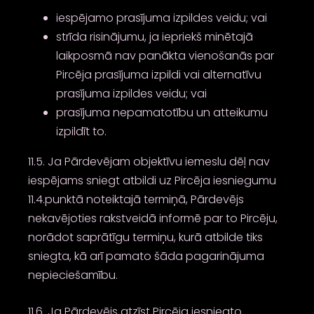
iespējamo prasījuma izpildes veidu; vai
strīda risinājumu, ja iepriekš minētajā
laikposmā nav panākta vienošanās par
Pircēja prasījuma izpildi vai alternatīvu
prasījuma izpildes veidu; vai
prasījuma nepamatotību un atteikumu
izpildīt to.
11.5. Ja Pārdevējam objektīvu iemeslu dēļ nav
iespējams sniegt atbildi uz Pircēja iesniegumu
11.4.punktā noteiktajā termiņā, Pārdevējs
nekavējoties rakstveidā informē par to Pircēju,
norādot saprātīgu termiņu, kurā atbilde tiks
sniegta, kā arī pamato šāda pagarinājuma
nepieciešamību.
11.6. Ja Pārdevējs atzīst Pircēja iesniegto