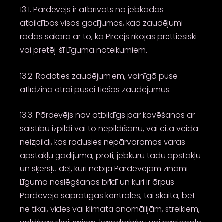
13.1. Pārdevējs ir atbrīvots no jebkādas
atbildības visos gadījumos, kad zaudējumi
rodas sakarā ar to, ka Pircējs rīkojas prettiesiski
vai pretēji šī Līguma noteikumiem.
13.2. Rodoties zaudējumiem, vainīgā puse
atlīdzina otrai pusei tiešos zaudējumus.
13.3. Pārdevējs nav atbildīgs par kavēšanos ar
saistību izpildi vai to nepildīšanu, vai cita veida
neizpildi, kas radusies nepārvaramas varas
apstākļu gadījumā, proti, jebkuru tādu apstākļu
un šķēršļu dēļ, kuri nebija Pārdevējam zināmi
Līguma noslēgšanas brīdī un kuri ir ārpus
Pārdevēja saprātīgas kontroles, tai skaitā, bet
ne tikai, vides vai klimata anomālijām, streikiem,