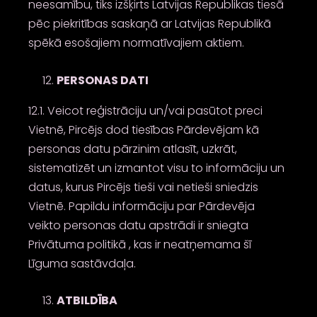
neesamību, tiks izšķirts Latvijas Republikas tiesā
pēc piekritības saskaņā ar Latvijas Republikā
spēkā esošajiem normatīvajiem aktiem.
PERSONAS DATI
12.1. Veicot reģistrāciju un/vai pasūtot preci
Vietnē, Pircējs dod tiesības Pārdevējam kā
personas datu pārzinim atlasīt, uzkrāt,
sistematizēt un izmantot visu to informāciju un
datus, kurus Pircējs tieši vai netieši sniedzis
Vietnē. Papildu informāciju par Pārdevēja
veikto personas datu apstrādi ir sniegta
Privātuma politikā , kas ir neatņemama šī
Līguma sastāvdaļa.
ATBILDĪBA