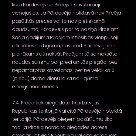
kuru Pārdevējs un Pircējs ir savstarpēji
vienojušies. Ja Pārdevēja noliktavā nav Pircēja
pasūtītās preces vai to nav pietiekamā
daudzumā, Pārdevējs par to paziņo Pircējam.
Šādā gadījumā Pircējam ir tiesības vienpusēji
atkāpties no Līguma, savukārt Pārdevējam ir
pienākums atmaksāt Pircējam tā samaksāto
naudas summu par preci un tās piegādi bez
nepamatotas kavēšanās, bet ne vēlāk kā 5
(piecu) darba dienu laikā no Līguma
izbeigšanas dienas.
7.4. Prece tiek piegādāta tikai Latvijas
Republikas teritorijā vai citā Pārdevēja noteiktā
teritorijā. Pārdevējs pieņem pasūtījumu tikai
tad, ja Pircēja norādītā piegādes adrese
atrodas Latvijas Republikā vai citā Pārdevēja