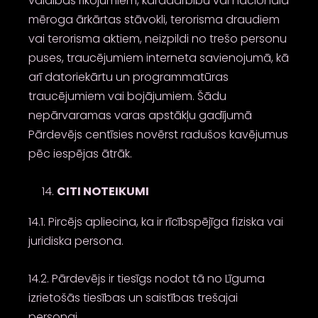
valdības rīkojumiem, karadarbību vai nacionālā
mēroga ārkārtas stāvokli, terorisma draudiem
vai terorisma aktiem, neizpildi no trešo personu
puses, traucējumiem interneta savienojumā, kā
arī datoriekārtu un programmatūras
traucējumiem vai bojājumiem. Šādu
nepārvaramas varas apstākļu gadījumā
Pārdevējs centīsies novērst radušos kavējumus
pēc iespējas ātrāk.
CITI NOTEIKUMI
14.1. Pircējs apliecina, ka ir rīcībspējīga fiziska vai
juridiska persona.
14.2. Pārdevējs ir tiesīgs nodot tā no Līguma
izrietošās tiesības un saistības trešajai
personai.