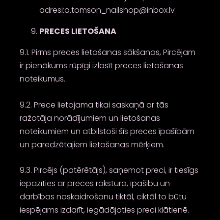
adresi:a.tomson_nailshop@inbox.lv
PRECES LIETOŠANA
9.1. Pirms preces lietošanas sākšanas, Pircējam
ir pienākums rūpīgi izlasīt preces lietošanas
noteikumus.
9.2. Prece lietojama tikai saskaņā ar tās
ražotāja norādījumiem un lietošanas
noteikumiem un atbilstoši šīs preces īpašībām
un paredzētajiem lietošanas mērķiem.
9.3. Pircējs (patērētājs), saņemot preci, ir tiesīgs
iepazīties ar preces rakstura, īpašību un
darbības noskaidrošanu tiktāl, ciktāl to būtu
iespējams izdarīt, iegādājoties preci klātienē.