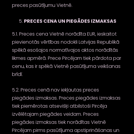
preces pasūtījumu Vietnē.
PRECES CENA UN PIEGĀDES IZMAKSAS
5.1. Preces cena Vietnē norādīta EUR, ieskaitot
pievienotās vērtības nodokli Latvijas Republikā
spēkā esošajos normatīvajos aktos norādītās
likmes apmērā. Prece Pircējam tiek pārdota par
cenu, kas ir spēkā Vietnē pasūtījuma veikšanas
brīdī.
5.2. Preces cenā nav iekļautas preces
piegādes izmaksas. Preces piegādes izmaksas
tiek piemērotas atsevišķi atbilstoši Pircēja
izvēlētajam piegādes veidam. Preces
piegādes izmaksas tiek norādītas Vietnē
Pircējam pirms pasūtījuma apstiprināšanas un