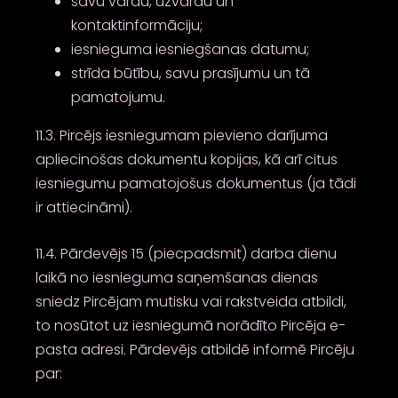
savu vārdu, uzvārdu un
kontaktinformāciju;
iesnieguma iesniegšanas datumu;
strīda būtību, savu prasījumu un tā
pamatojumu.
11.3. Pircējs iesniegumam pievieno darījuma
apliecinošas dokumentu kopijas, kā arī citus
iesniegumu pamatojošus dokumentus (ja tādi
ir attiecināmi).
11.4. Pārdevējs 15 (piecpadsmit) darba dienu
laikā no iesnieguma saņemšanas dienas
sniedz Pircējam mutisku vai rakstveida atbildi,
to nosūtot uz iesniegumā norādīto Pircēja e-
pasta adresi. Pārdevējs atbildē informē Pircēju
par: