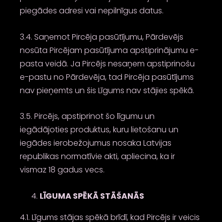
piegādes adresi vai nepilnīgus datus.
3.4. Saņemot Pircēja pasūtījumu, Pārdevējs
nosūta Pircējam pasūtījuma apstiprinājumu e-
pasta veidā. Ja Pircējs nesaņem apstiprinošu
e-pastu no Pārdevēja, tad Pircēja pasūtījums
nav pieņemts un šis Līgums nav stājies spēkā.
3.5. Pircējs, apstiprinot šo līgumu un
iegādājoties produktus, kuru lietošanu un
iegādes ierobežojumus nosaka Latvijas
republikas normatīvie akti, apliecina, ka ir
vismaz 18 gadus vecs.
LĪGUMA SPĒKĀ STĀŠANĀS
4.1. Līgums stājas spēkā brīdī, kad Pircējs ir veicis