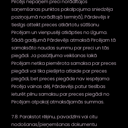
Pircējs nepaņem preci norādītajos
saņemšanas punktos pakalpojuma sniedzēja
paziņojumā norādītajā termiņā), Pārdevējs ir
tiesīgs atteikt preces atkārtotu sūtīšanu
Pircējam un vienpusēji atkāpties no Līguma.
Šādā gadījumā Pārdevējs atmaksā Pircējam tā
samaksāto naudas summu par preci un tās
piegādi. Ja pasūtījuma veikšanas laikā
Pircējam netika piemērota samaksa par preces
piegādi vai tika piešķirta atlaide par preces
piegādi, bet preces piegāde nav iespējama
Pircēja vainas dēļ, Pārdevējs patur tiesības
ieturēt pilnu samaksu par preces piegādi no
Pircējam atpakaļ atmaksājamās summas.
7.8. Parakstot rēķinu, pavadzīmi vai citu
nodošanas/pieņemšanas dokumentu