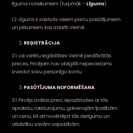
līguma noteikumiem (turpmāk –
Līgums
).
1.2. Līgums ir saistošs visiem preču pasūtījumiem
un pirkumiem, kas izdarīti Vietnē.
REĢISTRĀCIJA
2.1. Lai varētu iegādāties Vietnē piedāvātās
preces, Pircējam nav obligāti nepieciešams
izveidot savu personīgo kontu.
PASŪTĪJUMA NOFORMĒŠANA
3.1. Pircējs izvēlas preci, iepazīstoties ar tās
aprakstu, raksturojumu, galvenajām īpašībām
un cenu, kā arī novērtējot tās derīgumu un
atbilstību savām vajadzībām.