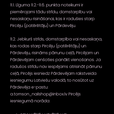
11.1. Līguma 11.2.-11.6. punkta noteikumi ir
piemērojami tādu strīdu, domstarpību vai
nesaskaņu risināšanai, kas ir radušies starp
Pircēju (patērētāju) un Pārdevēju.
11.2. Jebkurš strīds, domstarpība vai nesaskaņa,
kas rodas starp Pircēju (patērētāju) un
Pārdevēju, risināms pārrunu ceļā, Pircējam un
Pārdevējam cenšoties panākt vienošanos. Ja
radušos strīdu nav iespējams atrisināt pārrunu
ceļā, Pircējs iesniedz Pārdevējam rakstveida
iesniegumu Latviešu valodā, to nosūtot uz
Pārdevēja e-pastu:
a.tomson_nailshop@inbox.lv Pircējs
iesniegumā norāda: