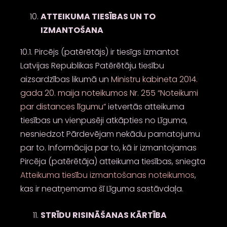
ATTEIKUMA TIESĪBAS UN TO
IZMANTOŠANA
10.1. Pircējs (patērētājs) ir tiesīgs izmantot
Latvijas Republikas Patērētāju tiesību
aizsardzības likumā un
Ministru kabineta 2014.
gada 20. maija noteikumos Nr. 255 “Noteikumi
par distances līgumu”
ietvertās atteikuma
tiesības un vienpusēji atkāpties no Līguma,
nesniedzot Pārdevējam nekādu pamatojumu
par to. Informācija par to, kā ir izmantojamas
Pircēja (patērētāja) atteikuma tiesības, sniegta
Atteikuma tiesību izmantošanas noteikumos
,
kas ir neatņemama šī Līguma sastāvdaļa.
STRĪDU RISINĀŠANAS KĀRTĪBA