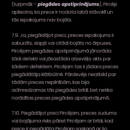
(turpmāk –
piegādes apstiprinājums
)
, Pircējs
apliecina, ka prece ir nodota labā stāvoklī un
tās iepakojums nav bojāts.
7.9. Ja, piegādājot preci, preces iepakojums ir
saburzīts, slapjš vai citādi bojāts no ārpuses,
Pircējam piegādes apstiprinājumā jānorāda
šādi defekti vai jāsastāda atsevišķs akts par
šādiem defektiem. Pircējam tas ir jādara preces
piegādātāja klātbūtnē. Pārdevējs neatbild par
tādām preces nepilnībām, kas bija
acīmredzamas tās piegādes brīdī, bet netika
norādītas preces piegādes apstiprinājumā.
7.10. Piegādājot preci Pircējam, preces zuduma
vai bojājuma risks pāriet Pircējam ar brīdi, kad
prece ir piegādāta Pircējam saskaņā ar šo