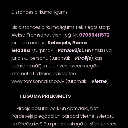
Distances pirkuma līgums
Šis distances pirkuma līgums tiek slēgts starp
Aleksa Tromsone , vien. reģ. Nr.
07069411572
,
juridiskā adrese:
Salaspils, Raiņa
iela38a
(turpmāk –
Pārdevējs
), un fizisku vai
juridisku personu (turpmāk –
Pircējs
), kas
izdara pasūtījumu un veic preces iegādi
interneta tirdzniecības vietnē
www.tomsonnailshop.lv
(turpmāk –
Vietne
).
LĪGUMA PRIEKŠMETS
1.1. Pircējs pasūta, pērk un apmaksā, bet
Pārdevējs piegādā un pārdod Vietnē izvietotu
un Pircēja izvēlētu preci saskaņā ar šī distances