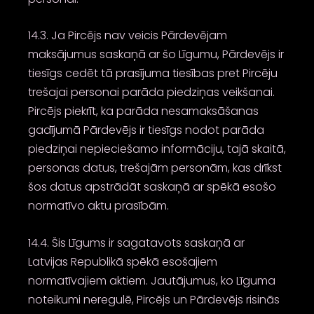
14.3. Ja Pircējs nav veicis Pārdevējam
maksājumus saskaņā ar šo Līgumu, Pārdevējs ir
tiesīgs cedēt tā prasījuma tiesības pret Pircēju
trešajai personai parāda piedziņas veikšanai.
Pircējs piekrīt, ka parāda nesamaksāšanas
gadījumā Pārdevējs ir tiesīgs nodot parāda
piedziņai nepieciešamo informāciju, tajā skaitā,
personas datus, trešajām personām, kas drīkst
šos datus apstrādāt saskaņā ar spēkā esošo
normatīvo aktu prasībām.
14.4. Šis Līgums ir sagatavots saskaņā ar
Latvijas Republikā spēkā esošajiem
normatīvajiem aktiem. Jautājumus, ko Līguma
noteikumi neregulē, Pircējs un Pārdevējs risinās