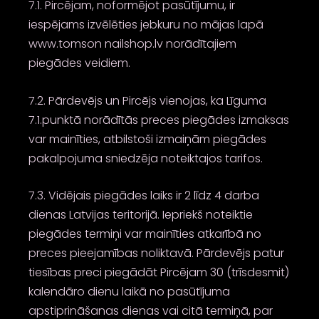
7.1. Pircējam, noformējot pasūtījumu, ir
iespējams izvēlēties jebkuru no mājas lapā
www.tomson nailshop.lv norādītajiem
piegādes veidiem.
7.2. Pārdevējs un Pircējs vienojas, ka Līguma
7.1.punktā norādītās preces piegādes izmaksas
var mainīties, atbilstoši izmaiņām piegādes
pakalpojuma sniedzēja noteiktajos tarifos.
7.3. Vidējais piegādes laiks ir 2 līdz 4 darba
dienas Latvijas teritorijā. Iepriekš noteiktie
piegādes termiņi var mainīties atkarībā no
preces pieejamības noliktavā. Pārdevējs patur
tiesības preci piegādāt Pircējam 30 (trīsdesmit)
kalendāro dienu laikā no pasūtījuma
apstiprināšanas dienas vai citā termiņā, par