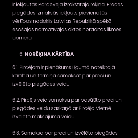
ir iekļautas Pārdevēja izrakstītajā rēķinā. Preces
piegādes izmaksās iekļauts pievienotās
vērtības nodoklis Latvijas Republikā spēkā
esošajos normatīvajos aktos norādītās likmes
apmērā.
NORĒĶINA KĀRTĪBA
6.1. Pircējam ir pienākums Līgumā noteiktajā
kārtībā un termiņā samaksāt par preci un
izvēlēto piegādes veidu.
6.2. Pircējs veic samaksu par pasūtīto preci un
piegādes veidu saskaņā ar Pircēja Vietnē
izvēlēto maksājuma veidu.
6.3. Samaksa par preci un izvēlēto piegādes