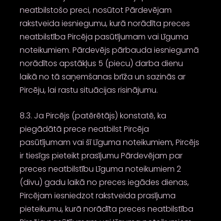
neatbilstošo preci, nosūtot Pārdevējam
rakstveida iesniegumu, kurā norādīta preces
neatbilstība Pircēja pasūtījumam vai Līguma
noteikumiem. Pārdevējs pārbauda iesniegumā
norādītos apstākļus 5 (piecu) darba dienu
laikā no tā saņemšanas brīža un sazinās ar
Pircēju, lai rastu situācijas risinājumu.
8.3. Ja Pircējs (patērētājs) konstatē, ka
piegādātā prece neatbilst Pircēja
pasūtījumam vai šī Līguma noteikumiem, Pircējs
ir tiesīgs pieteikt prasījumu Pārdevējam par
preces neatbilstību Līguma noteikumiem 2
(divu) gadu laikā no preces iegādes dienas,
Pircējam iesniedzot rakstveida prasījuma
pieteikumu, kurā norādīta preces neatbilstība