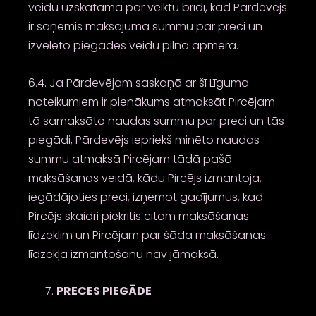
veidu uzskatāma par veiktu brīdī, kad Pārdevējs
ir saņēmis maksājuma summu par preci un
izvēlēto piegādes veidu pilnā apmērā.
6.4. Ja Pārdevējam saskaņā ar šī Līguma
noteikumiem ir pienākums atmaksāt Pircējam
tā samaksāto naudas summu par preci un tās
piegādi, Pārdevējs iepriekš minēto naudas
summu atmaksā Pircējam tādā pašā
maksāšanas veidā, kādu Pircējs izmantoja,
iegādājoties preci, izņemot gadījumus, kad
Pircējs skaidri piekritis citam maksāšanas
līdzeklim un Pircējam par šāda maksāšanas
līdzekļa izmantošanu nav jāmaksā.
PRECES PIEGĀDE