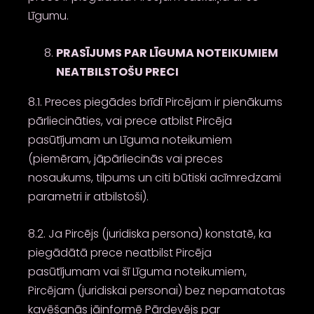
Līgumu.
PRASĪJUMS PAR LĪGUMA NOTEIKUMIEM
NEATBILSTOŠU PRECI
8.1. Preces piegādes brīdī Pircējam ir pienākums
pārliecināties, vai prece atbilst Pircēja
pasūtījumam un Līguma noteikumiem
(piemēram, jāpārliecinās vai preces
nosaukums, tilpums un citi būtiski acīmredzami
parametri ir atbilstoši).
8.2. Ja Pircējs (juridiska persona) konstatē, ka
piegādātā prece neatbilst Pircēja
pasūtījumam vai šī Līguma noteikumiem,
Pircējam (juridiskai personai) bez nepamatotas
kavēšanās jāinformē Pārdevējs par