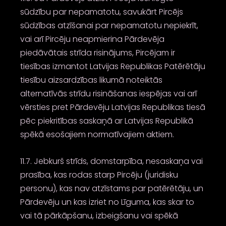
sūdzību par nepamatotu, savukārt Pircējs
sūdzības atzīšanai par nepamatotu nepiekrīt,
vai arī Pircēju neapmierina Pārdevēja
piedāvātais strīda risinājums, Pircējam ir
tiesības izmantot Latvijas Republikas Patērētāju
tiesību aizsardzības likumā noteiktās
alternatīvās strīdu risināšanas iespējas vai arī
vērsties pret Pārdevēju Latvijas Republikas tiesā
pēc piekritības saskaņā ar Latvijas Republikā
spēkā esošajiem normatīvajiem aktiem.
11.7. Jebkurš strīds, domstarpība, nesaskaņa vai
prasība, kas rodas starp Pircēju (juridisku
personu), kas nav atzīstams par patērētāju, un
Pārdevēju un kas izriet no Līguma, kas skar to
vai tā pārkāpšanu, izbeigšanu vai spēkā