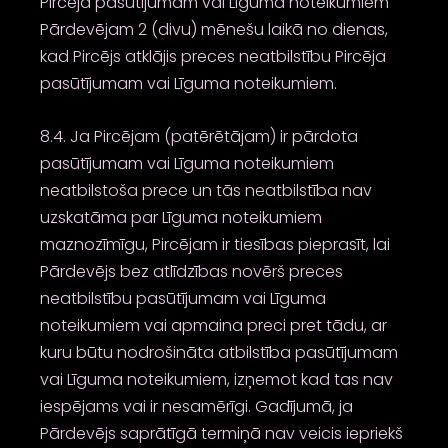
Pircēja pasūtījumam vai Līguma noteikumiem
Pārdevējam 2 (divu) mēnešu laikā no dienas,
kad Pircējs atklājis preces neatbilstību Pircēja
pasūtījumam vai Līguma noteikumiem.
8.4. Ja Pircējam (patērētājam) ir pārdota
pasūtījumam vai Līguma noteikumiem
neatbilstoša prece un tās neatbilstība nav
uzskatāma par Līguma noteikumiem
maznozīmīgu, Pircējam ir tiesības pieprasīt, lai
Pārdevējs bez atlīdzības novērš preces
neatbilstību pasūtījumam vai Līguma
noteikumiem vai apmaina preci pret tādu, ar
kuru būtu nodrošināta atbilstība pasūtījumam
vai Līguma noteikumiem, izņemot kad tas nav
iespējams vai ir nesamērīgi. Gadījumā, ja
Pārdevējs saprātīgā termiņā nav veicis iepriekš