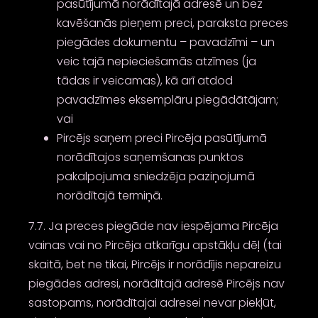
pasūtījumā norādītajā adresē un bez
kavēšanās pieņem preci, paraksta preces
piegādes dokumentu – pavadzīmi – un
veic tajā nepieciešamās atzīmes (ja
tādas ir veicamas), kā arī atdod
pavadzīmes eksemplāru piegādātājam;
vai
Pircējs saņem preci Pircēja pasūtījumā
norādītajos saņemšanas punktos
pakalpojuma sniedzēja paziņojumā
norādītajā termiņā.
7.7. Ja preces piegāde nav iespējama Pircēja
vainas vai no Pircēja atkarīgu apstākļu dēļ (tai
skaitā, bet ne tikai, Pircējs ir norādījis nepareizu
piegādes adresi, norādītajā adresē Pircējs nav
sastopams, norādītajai adresei nevar piekļūt,