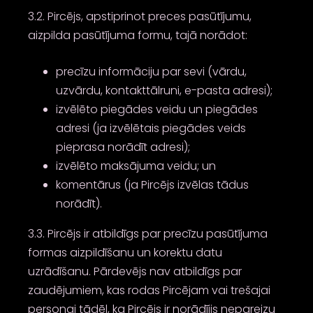
3.2. Pircējs, apstiprinot preces pasūtījumu,
aizpilda pasūtījuma formu, tajā norādot:
precīzu informāciju par sevi (vārdu,
uzvārdu, kontakttālruni, e-pasta adresi);
izvēlēto piegādes veidu un piegādes
adresi (ja izvēlētais piegādes veids
pieprasa norādīt adresi);
izvēlēto maksājuma veidu; un
komentārus (ja Pircējs izvēlas tādus
norādīt).
3.3. Pircējs ir atbildīgs par precīzu pasūtījuma
formas aizpildīšanu un korektu datu
uzrādīšanu. Pārdevējs nav atbildīgs par
zaudējumiem, kas rodas Pircējam vai trešajai
personai tādēļ, ka Pircējs ir norādījis nepareizu