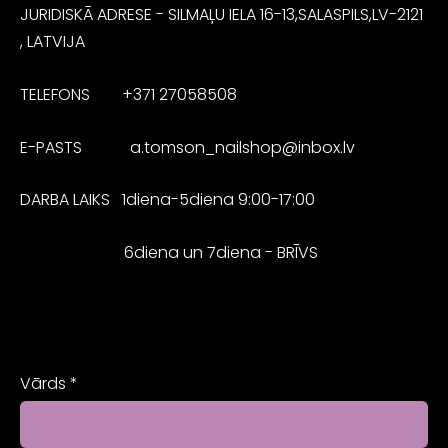
JURIDISKĀ ADRESE - SILMAĻU IELA 16-13,SALASPILS,LV-2121
, LATVIJA
TELEFONS
+371 27058508
E-PASTS a.tomson_nailshop@inbox.lv
DARBA LAIKS 1diena-5diena 9:00-17:00
6diena un 7diena - BRĪVS
Vārds
*