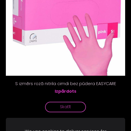
S izmērs rozā nitrila cimdi bez pūdera EASYCARE
Izpārdots
Skatīt