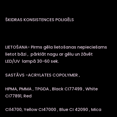
ŠKIDRAS KONSISTENCES POLIGĒLS
LIETOŠANA- Pirms gēla lietošanas nepieciešams
lietot bāzi , pārklāt nagu ar gēlu un žāvēt
LED/UV lampā 30-60 sek.
SASTĀVS -ACRYLATES COPOLYMER ,
HPMA, PMMA , TPGDA , Black CI77499 , White
CI77891, Red
CI14700, Yellow CI47000 , Blue CI 42090 , Mica