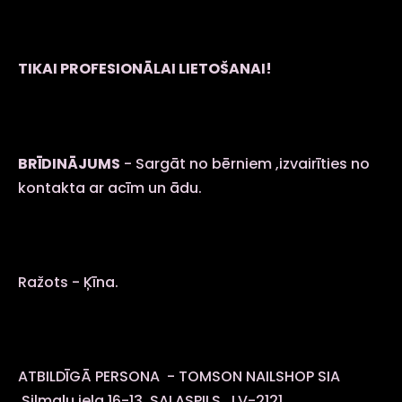
TIKAI PROFESIONĀLAI LIETOŠANAI!
BRĪDINĀJUMS
- Sargāt no bērniem ,izvairīties no
kontakta ar acīm un ādu.
Ražots - Ķīna.
ATBILDĪGĀ PERSONA - TOMSON NAILSHOP SIA
,Silmaļu iela 16-13, SALASPILS , LV-2121