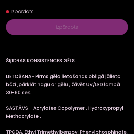
Izpārdots
Izpārdots
ŠĶIDRAS KONSISTENCES GĒLS
LIETOŠANA- Pirms gēla lietošanas obligā jālieto
bāzi ,pārklāt nagu ar gēlu , žāvēt UV/LED lampā
30-60 sek.
SASTĀVS - Acrylates Copolymer , Hydroxypropyl
Methacrylate ,
TPGDA, Ethyl Trimethylbenzoyl Phenylphosphinate,