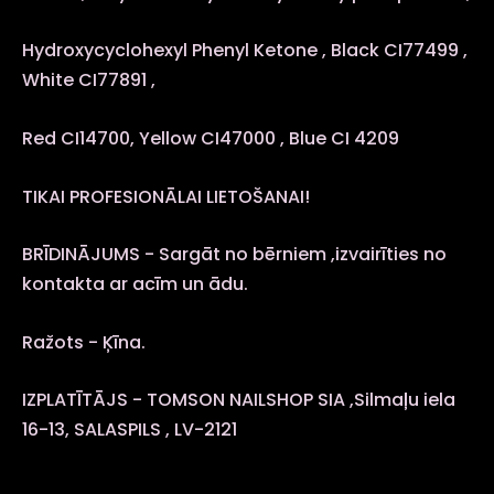
Hydroxycyclohexyl Phenyl Ketone , Black CI77499 ,
White CI77891 ,
Red CI14700, Yellow CI47000 , Blue CI 4209
TIKAI PROFESIONĀLAI LIETOŠANAI!
BRĪDINĀJUMS - Sargāt no bērniem ,izvairīties no
kontakta ar acīm un ādu.
Ražots - Ķīna.
IZPLATĪTĀJS - TOMSON NAILSHOP SIA ,Silmaļu iela
16-13, SALASPILS , LV-2121