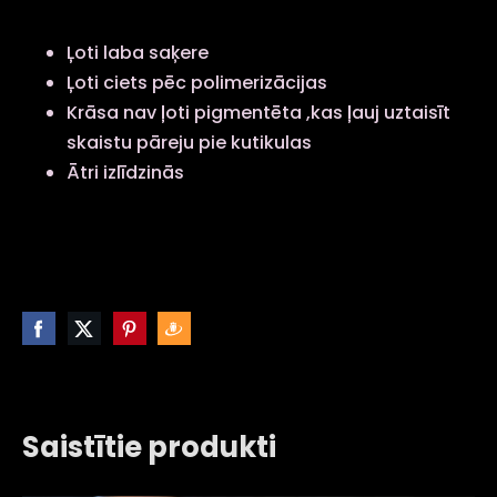
Ļoti laba saķere
Ļoti ciets pēc polimerizācijas
Krāsa nav ļoti pigmentēta ,kas ļauj uztaisīt
skaistu pāreju pie kutikulas
Ātri izlīdzinās
Saistītie produkti