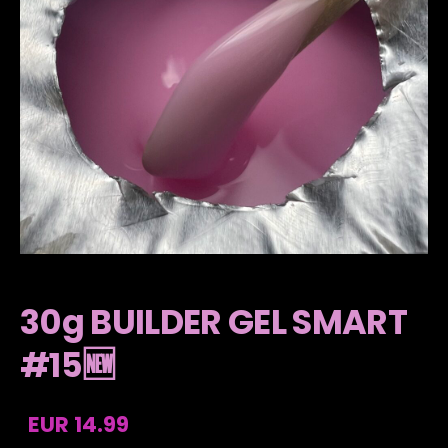
30g BUILDER GEL SMART
#15🆕
EUR 14.99