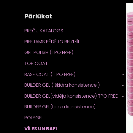
Pārlūkot
PREČU KATALOGS
PIEEJAMS PĒDĒJO REIZI 🛑
GEL POLISH (TPO FREE)
TOP COAT
BASE COAT ( TPO FREE)
›
BUILDER GEL ( šķidra konsistence )
›
BUILDER GEL(vidēja konsistence) TPO FREE
›
BUILDER GEL(bieza konsistence)
POLYGEL
VĪLES UN BAFI