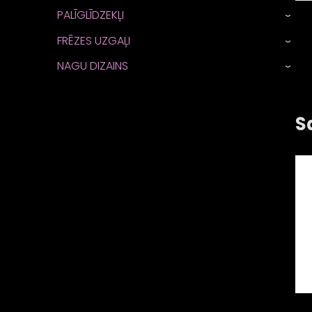
PALĪGLĪDZEKĻI
›
FRĒZES UZGAĻI
›
NAGU DIZAINS
›
S