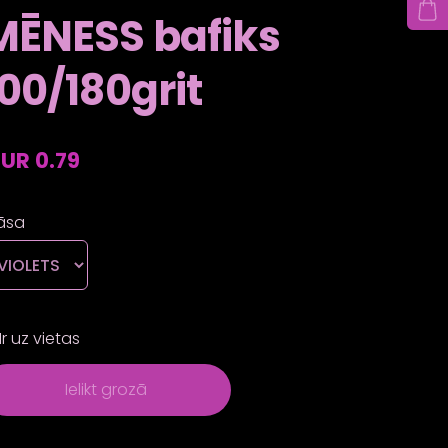
MĒNESS bafiks
100/180grit
UR 0.79
āsa
Ir uz vietas
Ielikt grozā